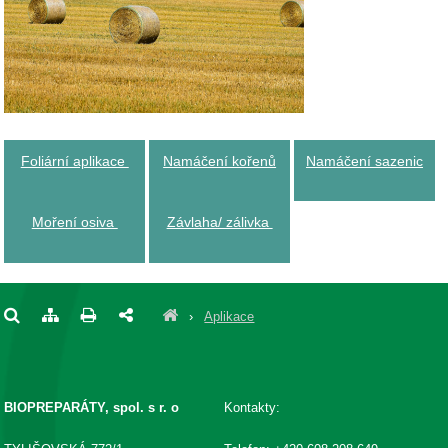
Foliární aplikace
Namáčení kořenů
Namáčení sazenic
Moření osiva
Závlaha/ zálivka
›
Aplikace
BIOPREPARÁTY, spol. s r. o
Kontakty: